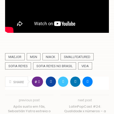
MAEJOR
MSN
NIACK
SMALLFEATURED
SOFIA REYES
SOFIA REYES NO BRASIL
VIDA
0
SHARE
previous post
next post
Após susto em fãs,
LatinPopCast #24:
Sebastián Yatra estreia o
Qualidade x números – a