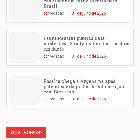
convidado em turnê inédita pelo
Brasil
por
redacao
31 de julho de 2026
Laura Pausini publica data
misteriosa, Sandy reage e fãs apostam
em dueto
por
redacao
31 de julho de 2026
Rosalía chega à Argentina após
polêmica e dá pistas de colaboração
com Bizarrap
por
redacao
31 de julho de 2026
SIGA LATINPOP