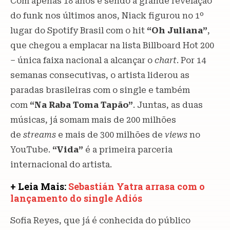
Com apenas 18 anos e sendo a grande revelação
do funk nos últimos anos, Niack figurou no 1º
lugar do Spotify Brasil com o hit
“Oh Juliana”
,
que chegou a emplacar na lista Billboard Hot 200
– única faixa nacional a alcançar o
chart
. Por 14
semanas consecutivas, o artista liderou as
paradas brasileiras com o single e também
com
“Na Raba Toma Tapão”
. Juntas, as duas
músicas, já somam mais de 200 milhões
de
streams
e mais de 300 milhões de
views
no
YouTube.
“Vida”
é a primeira parceria
internacional do artista.
+ Leia Mais:
Sebastián Yatra arrasa com o
lançamento do single Adiós
Sofia Reyes, que já é conhecida do público