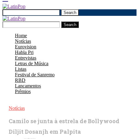
Search
Search
Home
Notícias
Eurovision
Habla Pri
Entrevistas
Letras de Música
Listas
Festival de Sanremo
RBD
Lançamentos
Prêmios
Notícias
Camilo se junta à estrela de Bollywood
Diljit Dosanjh em Palpita