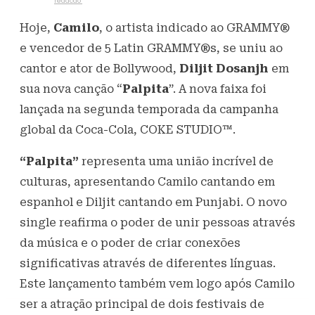
Escrito por
redacao
1 de setembro de 2023
436
Visualizações
Hoje,
Camilo
, o artista indicado ao GRAMMY®
e vencedor de 5 Latin GRAMMY®s, se uniu ao
cantor e ator de Bollywood,
Diljit Dosanjh
em
sua nova canção “
Palpita
”. A nova faixa foi
lançada na segunda temporada da campanha
global da Coca-Cola, COKE STUDIO™.
“Palpita”
representa uma união incrível de
culturas, apresentando Camilo cantando em
espanhol e Diljit cantando em Punjabi. O novo
single reafirma o poder de unir pessoas através
da música e o poder de criar conexões
significativas através de diferentes línguas.
Este lançamento também vem logo após Camilo
ser a atração principal de dois festivais de