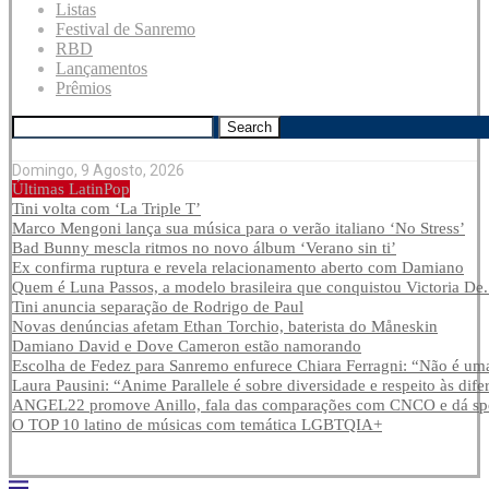
Listas
Festival de Sanremo
RBD
Lançamentos
Prêmios
Search
Domingo, 9 Agosto, 2026
Últimas LatinPop
Tini volta com ‘La Triple T’
Marco Mengoni lança sua música para o verão italiano ‘No Stress’
Bad Bunny mescla ritmos no novo álbum ‘Verano sin ti’
Ex confirma ruptura e revela relacionamento aberto com Damiano
Quem é Luna Passos, a modelo brasileira que conquistou Victoria De.
Tini anuncia separação de Rodrigo de Paul
Novas denúncias afetam Ethan Torchio, baterista do Måneskin
Damiano David e Dove Cameron estão namorando
Escolha de Fedez para Sanremo enfurece Chiara Ferragni: “Não é uma
Laura Pausini: “Anime Parallele é sobre diversidade e respeito às dife
ANGEL22 promove Anillo, fala das comparações com CNCO e dá spoi
O TOP 10 latino de músicas com temática LGBTQIA+