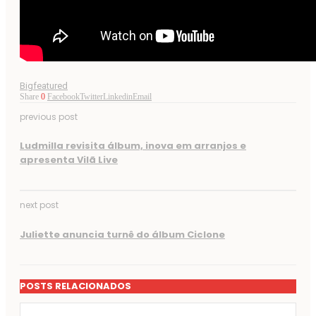
Bigfeatured
Share
0
Facebook
Twitter
Linkedin
Email
previous post
Ludmilla revisita álbum, inova em arranjos e
apresenta Vilã Live
next post
Juliette anuncia turnê do álbum Ciclone
POSTS RELACIONADOS