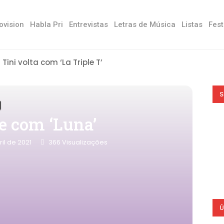
ovision
Habla Pri
Entrevistas
Letras de Música
Listas
Fest
Tini volta com ‘La Triple T’
S
e com ‘Luna’
ril de 2021
366
Visualizações
Ú