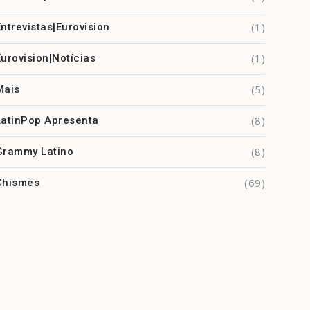
(1)
Entrevistas|Eurovision
(1)
Eurovision|Notícias
(5)
Mais
(8)
LatinPop Apresenta
(8)
Grammy Latino
(69)
Chismes