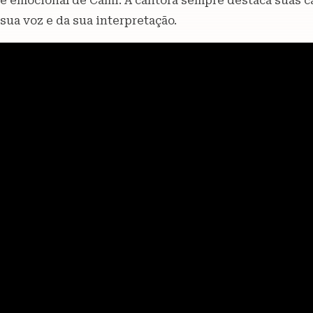
e emocional de Cami. A cantora sempre destaca suas 
sua voz e da sua interpretação.