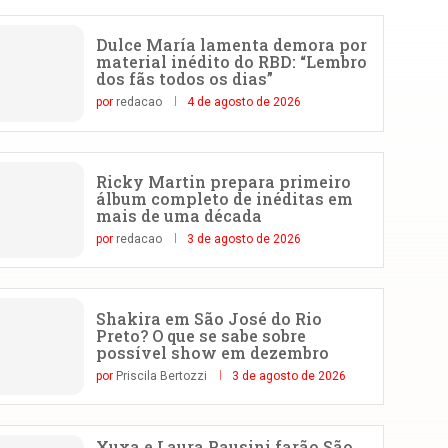
Dulce María lamenta demora por
material inédito do RBD: “Lembro
dos fãs todos os dias”
por
redacao
4 de agosto de 2026
Ricky Martin prepara primeiro
álbum completo de inéditas em
mais de uma década
por
redacao
3 de agosto de 2026
Shakira em São José do Rio
Preto? O que se sabe sobre
possível show em dezembro
por
Priscila Bertozzi
3 de agosto de 2026
Xuxa e Laura Pausini farão São