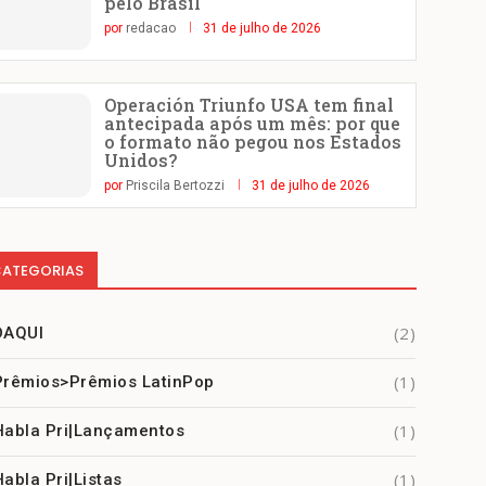
pelo Brasil
por
redacao
31 de julho de 2026
Operación Triunfo USA tem final
antecipada após um mês: por que
o formato não pegou nos Estados
Unidos?
por
Priscila Bertozzi
31 de julho de 2026
ATEGORIAS
(2)
DAQUI
(1)
Prêmios>Prêmios LatinPop
(1)
Habla Pri|Lançamentos
(1)
Habla Pri|Listas