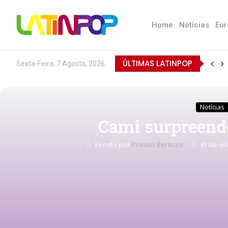
Home
Notícias
Eur
ÚLTIMAS LATINPOP
Sexta-Feira, 7 Agosto, 2026
Notícias
Cami surpreend
Escrito por
Priscila Bertozzi
10 de ab