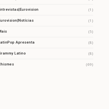
(1)
Entrevistas|Eurovision
(1)
Eurovision|Notícias
(5)
Mais
(8)
LatinPop Apresenta
(8)
Grammy Latino
(69)
Chismes