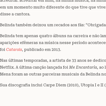
acreditar. acreditar em mim, na minha música, na min
em um momento muito diferente do que tive que viver
disse a cantora.
Belinda também deixou um recados aos fãs: “Obrigada 
Belinda tem apenas quatro álbuns na carreira e não la
aparições efêmeras na música nesse período acontece
foi
Catarsis
, publicado em 2013.
Nas últimas temporadas, a artista de 33 anos se dedico
Netflix. A última canção lançada foi
Me Encantaría,
ao 
Mena foram as outras parceiras musicais da Belinda no 
Sua discografia inclui Carpe Diem (2010), Utopia I e II