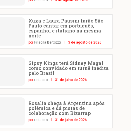
por
redacao
3 de agosto de 2026
Xuxa e Laura Pausini farão São
Paulo cantar em português,
espanhol e italiano na mesma
noite
por
Priscila Bertozzi
3 de agosto de 2026
Gipsy Kings terá Sidney Magal
como convidado em turnê inédita
pelo Brasil
por
redacao
31 de julho de 2026
Rosalía chega à Argentina após
polêmica e dá pistas de
colaboração com Bizarrap
por
redacao
31 de julho de 2026