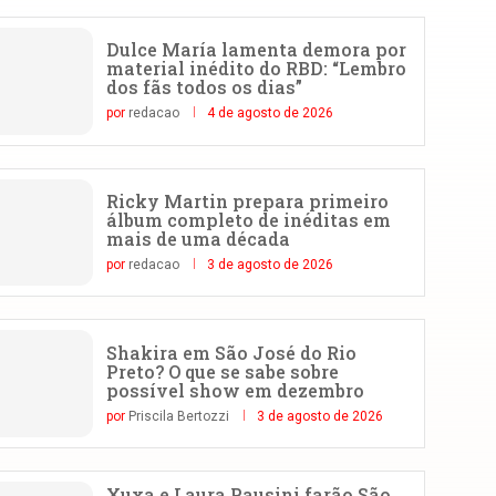
Dulce María lamenta demora por
material inédito do RBD: “Lembro
dos fãs todos os dias”
por
redacao
4 de agosto de 2026
Ricky Martin prepara primeiro
álbum completo de inéditas em
mais de uma década
por
redacao
3 de agosto de 2026
Shakira em São José do Rio
Preto? O que se sabe sobre
possível show em dezembro
por
Priscila Bertozzi
3 de agosto de 2026
Xuxa e Laura Pausini farão São