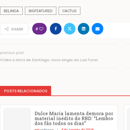
BELINDA
BIGFEATURED
CACTUS
0
SHARE
previous post
Vídeo e letra de Santiago, novo single do Luis Fonsi
POSTS RELACIONADOS
Dulce María lamenta demora por
material inédito do RBD: “Lembro
dos fãs todos os dias”