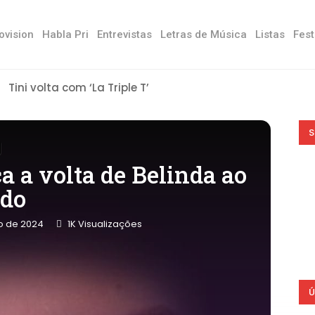
ovision
Habla Pri
Entrevistas
Letras de Música
Listas
Fest
Tini volta com ‘La Triple T’
S
a a volta de Belinda ao
do
ro de 2024
1K
Visualizações
Ú