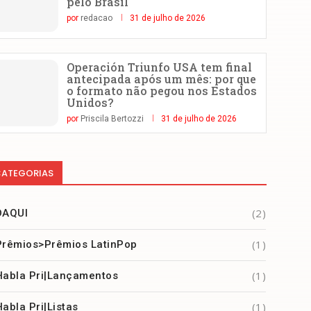
pelo Brasil
por
redacao
31 de julho de 2026
Operación Triunfo USA tem final
antecipada após um mês: por que
o formato não pegou nos Estados
Unidos?
por
Priscila Bertozzi
31 de julho de 2026
ATEGORIAS
(2)
DAQUI
(1)
Prêmios>Prêmios LatinPop
(1)
Habla Pri|Lançamentos
(1)
Habla Pri|Listas