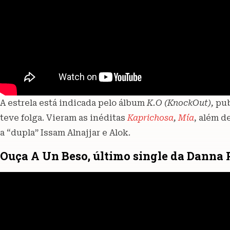
A estrela está indicada pelo álbum
K.O (KnockOut),
pub
teve folga. Vieram as inéditas
Kaprichosa
,
Mía
, além d
a “dupla” Issam Alnajjar e Alok.
Ouça A Un Beso, último single da Danna 