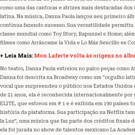
como uma das cantoras e atrizes mais destacadas dos 
latina. Na música, Danna Paola lançou seu primeiro ál
continua fazendo sucesso. Sua versatilidade permitiu
classe mundial como Toy Story, Rapunzel e Home; além
filmes como Arráncame la Vida e Lo Más Sencillo es Co
+ Leia Mais:
Mon Laferte volta às origens no ál
No teatro, Danna Paola estrelou no palco peças como 
Danna foi descrita na Broadway como um “orgulho latin
vocal que surpreendeu o público nos Estados Unidos e
de 21 anos, ela é reconhecida internacionalmente por 
ELITE, que estreou em # 1 e é exibida em 190 países t
história da plataforma. Sua participação na Netflix ta
la Luz”, uma música que faz parte dos créditos finais d
ela foi jurada no show de talentos mexicano La Academ