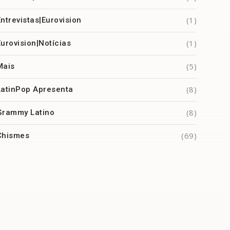
(1)
Entrevistas|Eurovision
(1)
Eurovision|Notícias
(5)
Mais
(8)
LatinPop Apresenta
(8)
Grammy Latino
(69)
Chismes