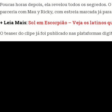
Poucas horas depois, ela revelou todos os segredos. 
parceria com Mau y Ricky, com estreia marcada já para
+ Leia Mais:
Sol em Escorpião – Veja os latinos qu
O teaser do clipe já foi publicado nas plataformas digit