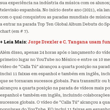
sua experiência na indústria da música com os alunos; 
televisão espanhola. No início deste ano (2021), ela l
com o qual conquistou as paradas mundiais de música,
a entrar na parada Top Ten Global Album Debuts do Sp
chart (em # 7).
+ Leia Mais:
Jorge Drexler e C. Tangana usam fun
Além disso, apenas 24 horas após o lançamento do víde
primeiro lugar no YouTube no México e entre os 10 me
vídeo de “Calla Tú” alcançou a quarta posição na par
inclui 11 faixas em espanhol e também em inglês, incl
que se tornaram sucessos globais. Para transmitir ou b
alcançou a quarta posição na parada de vídeos mais po
espanhol e também em inglês, incluindo colaborações 
sucessos globais. O vídeo de “Calla Tú” alcançou a qu
populares do YouTube. KO inclui 11 faixas em espanho