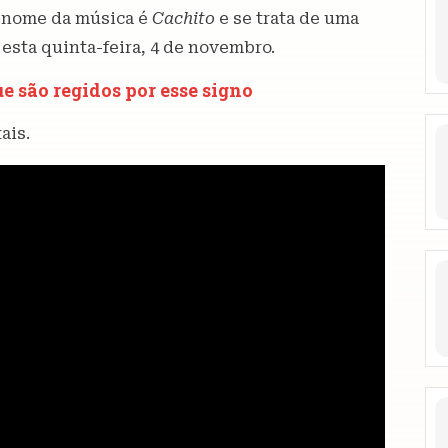
O nome da música é
Cachito
e se trata de uma
 esta quinta-feira, 4 de novembro.
e são regidos por esse signo
ais.