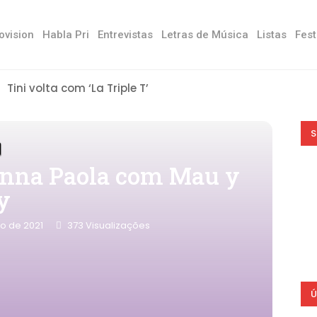
ovision
Habla Pri
Entrevistas
Letras de Música
Listas
Fest
Tini volta com ‘La Triple T’
S
Danna Paola com Mau y
y
o de 2021
373
Visualizações
Ú