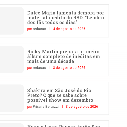
Dulce María lamenta demora por
material inédito do RBD: “Lembro
dos fãs todos os dias”
por
redacao
4 de agosto de 2026
Ricky Martin prepara primeiro
álbum completo de inéditas em
mais de uma década
por
redacao
3 de agosto de 2026
Shakira em São José do Rio
Preto? O que se sabe sobre
possível show em dezembro
por
Priscila Bertozzi
3 de agosto de 2026
Xuxa e Laura Pausini farão São