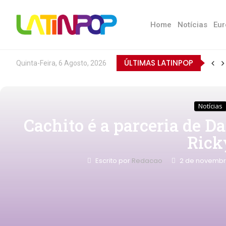
Home
Notícias
Eur
ÚLTIMAS LATINPOP
Quinta-Feira, 6 Agosto, 2026
Notícias
Cachito é a parceria de 
Rick
Escrito por
Redacao
2 de novembr