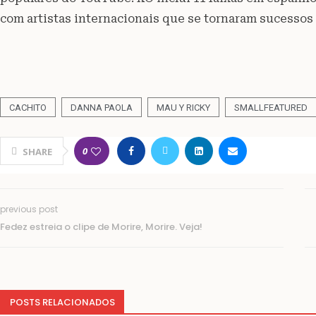
com artistas internacionais que se tornaram sucessos 
CACHITO
DANNA PAOLA
MAU Y RICKY
SMALLFEATURED
0
SHARE
previous post
Fedez estreia o clipe de Morire, Morire. Veja!
POSTS RELACIONADOS