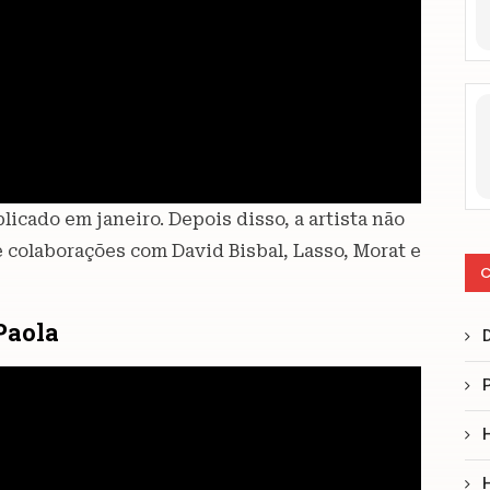
licado em janeiro. Depois disso, a artista não
e colaborações com David Bisbal, Lasso, Morat e
C
Paola