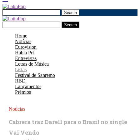
Search
Search
Home
Notícias
Eurovision
Habla Pri
Entrevistas
Letras de Música
Listas
Festival de Sanremo
RBD
Lançamentos
Prêmios
Notícias
Cabrera traz Darell para o Brasil no single
Vai Vendo