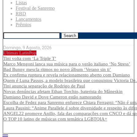
Listas
Festival de Sanremo
RBD
Lançamentos
Prêmios
Search
Domingo, 9 Agosto, 2026
Últimas LatinPop
Tini volta com ‘La Triple T’
Marco Mengoni lança sua música para o verão italiano ‘No Stress’
Bad Bunny mescla ritmos no novo álbum ‘Verano sin ti’
Ex confirma ruptura e revela relacionamento aberto com Damiano
Quem é Luna Passos, a modelo brasileira que conquistou Victoria De.
Tini anuncia separação de Rodrigo de Paul
Novas denúncias afetam Ethan Torchio, baterista do Måneskin
Damiano David e Dove Cameron estão namorando
Escolha de Fedez para Sanremo enfurece Chiara Ferragni: “Não é uma
Laura Pausini: “Anime Parallele é sobre diversidade e respeito às dife
ANGEL22 promove Anillo, fala das comparações com CNCO e dá spoi
O TOP 10 latino de músicas com temática LGBTQIA+