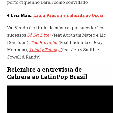
porto-riquenho Darell como convidado.
+ Leia Mais:
Laura Pausini é indicada ao Oscar
Vai Vendo é o título da música que sucederá os
sucessos
Só Sei Dizer
(feat Abraham Mateo e Mc
Don Juan),
Tua Raivinha
(Feat Ludmilla e Joey
Montana),
Tchuky Tchuky
(feat Jerry Smith e
Jowell & Randy).
Relembre a entrevista de
Cabrera ao LatinPop Brasil