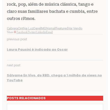
rock, pop, além de música clássica, tango e
claro suas familiares bachata e cumbia, entre
outros ritmos.
Cabrera
Cinthia Luz
Darell
MSN
smallfeatured
Vai Vendo
Share
0
Facebook
Twitter
Linkedin
Email
previous post
Laura Pausini é indicada ao Oscar
next post
Sálvame En Vivo, do RBD, chega a 1 milhão de views no
YouTube
POSTS RELACIONADOS