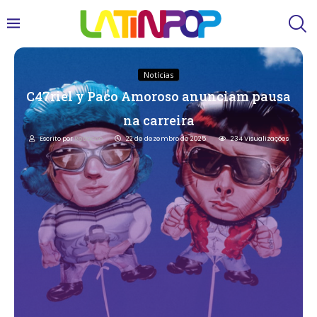
Notícias
C47riel y Paco Amoroso anunciam pausa
na carreira
Escrito por
Redacao
22 de dezembro de 2025
234
Visualizações