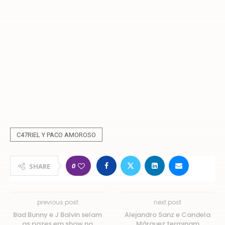
C47RIEL Y PACO AMOROSO
0
SHARE
previous post
next post
Bad Bunny e J Balvin selam
Alejandro Sanz e Candela
as pazes em show no
Márquez terminam