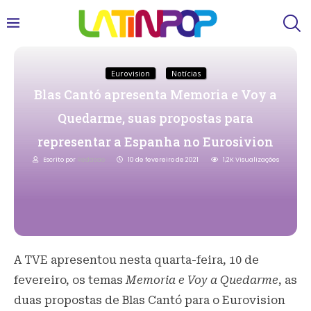
Eurovision
Notícias
Blas Cantó apresenta Memoria e Voy a
Quedarme, suas propostas para
representar a Espanha no Eurosivion
Escrito por
Redacao
10 de fevereiro de 2021
1,2K
Visualizações
A TVE apresentou nesta quarta-feira, 10 de
fevereiro, os temas
Memoria e Voy a Quedarme
, as
duas propostas de Blas Cantó para o Eurovision