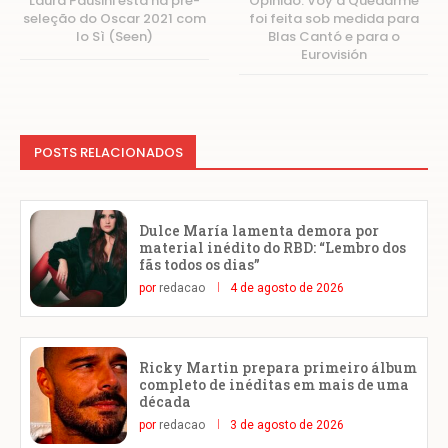
Laura Pausini está na pré-
Opinião: Voy a Quedarme
seleção do Oscar 2021 com
foi feita sob medida para
Io Sì (Seen)
Blas Cantó e para o
Eurovisión
POSTS RELACIONADOS
Dulce María lamenta demora por
material inédito do RBD: “Lembro dos
fãs todos os dias”
por
redacao
4 de agosto de 2026
Ricky Martin prepara primeiro álbum
completo de inéditas em mais de uma
década
por
redacao
3 de agosto de 2026