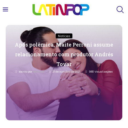
Notícias
Após polêmica, Maite Perroni assume
relacionamento com produtor Andrés
Tovar
Escrito por
Redacao
21 de outubro de 2021
980
Visualizações