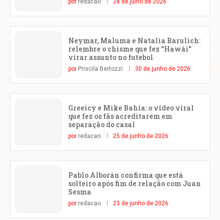
por
redacao
28 de julho de 2026
Neymar, Maluma e Natalia Barulich:
relembre o chisme que fez “Hawái”
virar assunto no futebol
por
Priscila Bertozzi
30 de junho de 2026
Greeicy e Mike Bahía: o vídeo viral
que fez os fãs acreditarem em
separação do casal
por
redacao
25 de junho de 2026
Pablo Alborán confirma que está
solteiro após fim de relação com Juan
Sesma
por
redacao
23 de junho de 2026