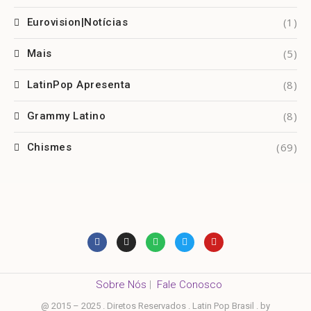
(1)
Eurovision|Notícias
(5)
Mais
(8)
LatinPop Apresenta
(8)
Grammy Latino
(69)
Chismes
Sobre Nós
|
Fale Conosco
@ 2015 – 2025 . Diretos Reservados . Latin Pop Brasil . by