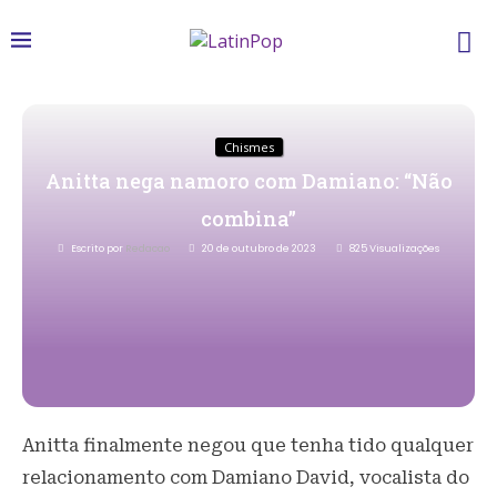
Chismes
Anitta nega namoro com Damiano: “Não
combina”
Escrito por
Redacao
20 de outubro de 2023
825
Visualizações
Anitta finalmente negou que tenha tido qualquer
relacionamento com Damiano David, vocalista do