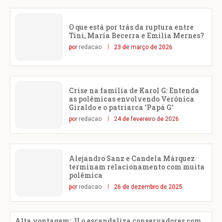
O que está por trás da ruptura entre
Tini, María Becerra e Emilia Mernes?
por
redacao
23 de março de 2026
Crise na família de Karol G: Entenda
as polêmicas envolvendo Verónica
Giraldo e o patriarca ‘Papá G’
por
redacao
24 de fevereiro de 2026
Alejandro Sanz e Candela Márquez
terminam relacionamento com muita
polêmica
por
redacao
26 de dezembro de 2025
Alta vontagem: JLo escandaliza conservadores com