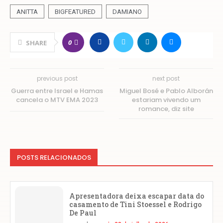
ANITTA
BIGFEATURED
DAMIANO
0
SHARE
previous post
next post
Guerra entre Israel e Hamas
Miguel Bosé e Pablo Alborán
cancela o MTV EMA 2023
estariam vivendo um
romance, diz site
POSTS RELACIONADOS
Apresentadora deixa escapar data do
casamento de Tini Stoessel e Rodrigo
De Paul