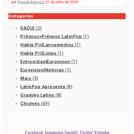
por
Priscila Bertozzi
31 de julho de 2026
Categorias
DAQUI
(2)
Prêmios>Prêmios LatinPop
(1)
Habla Pri|Lançamentos
(1)
Habla Pri|Listas
(1)
Entrevistas|Eurovision
(1)
Eurovision|Notícias
(1)
Mais
(5)
LatinPop Apresenta
(8)
Grammy Latino
(8)
Chismes
(69)
Facebook
Instagram
Spotify
Twitter
Youtube