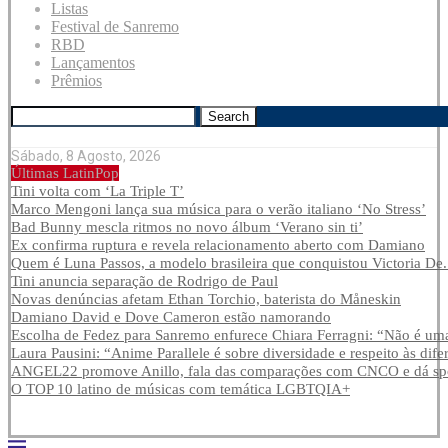
Listas
Festival de Sanremo
RBD
Lançamentos
Prêmios
Search
Sábado, 8 Agosto, 2026
Últimas LatinPop
Tini volta com ‘La Triple T’
Marco Mengoni lança sua música para o verão italiano ‘No Stress’
Bad Bunny mescla ritmos no novo álbum ‘Verano sin ti’
Ex confirma ruptura e revela relacionamento aberto com Damiano
Quem é Luna Passos, a modelo brasileira que conquistou Victoria De.
Tini anuncia separação de Rodrigo de Paul
Novas denúncias afetam Ethan Torchio, baterista do Måneskin
Damiano David e Dove Cameron estão namorando
Escolha de Fedez para Sanremo enfurece Chiara Ferragni: “Não é uma
Laura Pausini: “Anime Parallele é sobre diversidade e respeito às dife
ANGEL22 promove Anillo, fala das comparações com CNCO e dá spoi
O TOP 10 latino de músicas com temática LGBTQIA+