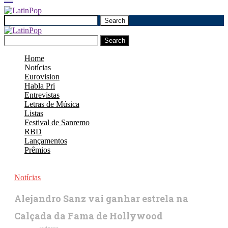
Search
Search
Home
Notícias
Eurovision
Habla Pri
Entrevistas
Letras de Música
Listas
Festival de Sanremo
RBD
Lançamentos
Prêmios
Notícias
Alejandro Sanz vai ganhar estrela na
Calçada da Fama de Hollywood