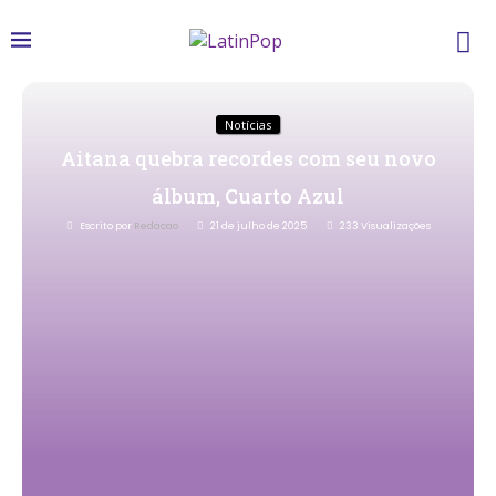
Notícias
Aitana quebra recordes com seu novo
álbum, Cuarto Azul
Escrito por
Redacao
21 de julho de 2025
233
Visualizações