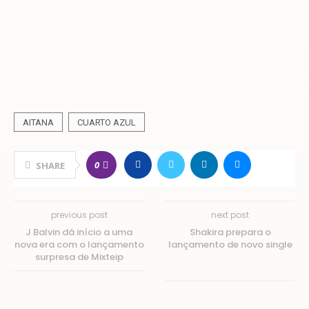
AITANA
CUARTO AZUL
0
SHARE
previous post
next post
J Balvin dá início a uma
Shakira prepara o
nova era com o lançamento
lançamento de novo single
surpresa de Mixteip