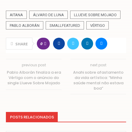
AITANA
ÁLVARO DE LUNA
LLUEVE SOBRE MOJADO
PABLO ALBORÁN
SMALLFEATURED
VÉRTIGO
0
SHARE
previous post
next post
Pablo Alborán finaliza a era
Anahi sobre afastamento
Vértigo com o anúncio do
da vida artística: “Minha
single Llueve Sobre Mojado
saúde mental não estava
boa”
POSTS RELACIONADOS