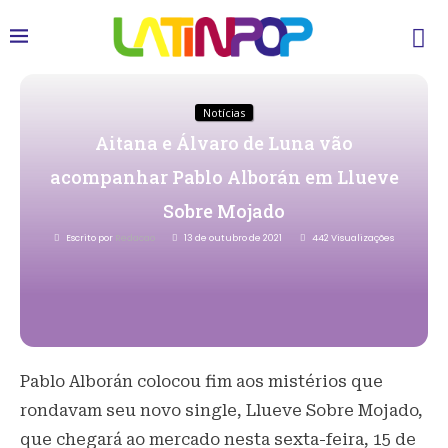
Notícias
Aitana e Álvaro de Luna vão
acompanhar Pablo Alborán em Llueve
Sobre Mojado
Escrito por
Redacao
13 de outubro de 2021
442
Visualizações
Pablo Alborán colocou fim aos mistérios que
rondavam seu novo single, Llueve Sobre Mojado,
que chegará ao mercado nesta sexta-feira, 15 de