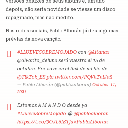
versões deluxes de seus álbuns e, um ano
depois, não seria novidade se viesse um disco
repaginado, mas não inédito.
Nas redes sociais, Pablo Alborán já deu algumas
prévias da nova canção.
#LLUEVESOBREMOJADO
con
@Aitanax
@alvarito_deluna será vuestra el 15 de
octubre. Pre-save en el link de mi bio de
@TikTok_ES
pic.twitter.com/PQVhTniJa5
— Pablo Alborán (@pabloalboran)
October 11,
2021
Estamos A M A N D O desde ya
#LlueveSobreMojado
😭
@pabloalboran
https://t.co/9OJL6IETja
#PabloAlboran