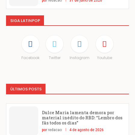
por
redacao
31 de julho de 2026
SIGA LATINPOP
Facebook
Twitter
Instagram
Youtube
ÚLTIMOS POSTS
Dulce María lamenta demora por
material inédito do RBD: “Lembro dos
fãs todos os dias”
por
redacao
4 de agosto de 2026