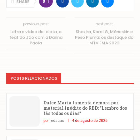
0
SHARE
previous post
next post
Letra e vídeo de Idiota, o
Shakira, Karol G, Måneskin e
feat do Jão com a Danna
Peso Pluma: os destaque do
Paola
MTV EMA 2023
POSTS RELACIONADOS
Dulce María lamenta demora por
material inédito do RBD: “Lembro dos
fãs todos os dias”
por
redacao
4 de agosto de 2026