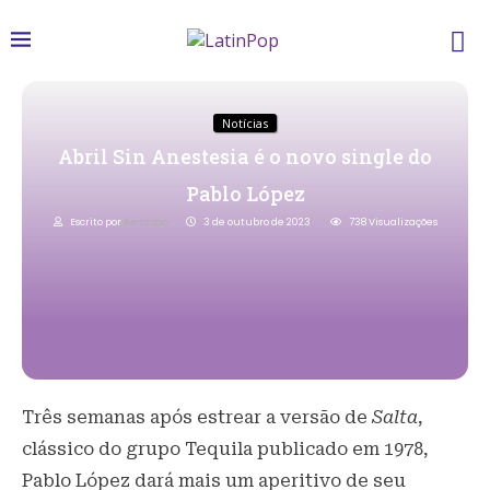
Notícias
Abril Sin Anestesia é o novo single do
Pablo López
Escrito por
Redacao
3 de outubro de 2023
738
Visualizações
Três semanas após estrear a versão de
Salta
,
clássico do grupo Tequila publicado em 1978,
Pablo López dará mais um aperitivo de seu