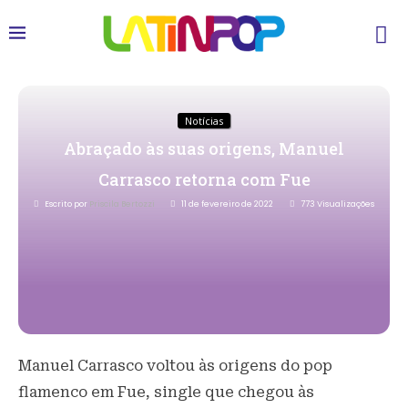
Notícias
Abraçado às suas origens, Manuel
Carrasco retorna com Fue
Escrito por
Priscila Bertozzi
11 de fevereiro de 2022
773
Visualizações
Manuel Carrasco voltou às origens do pop
flamenco em Fue, single que chegou às