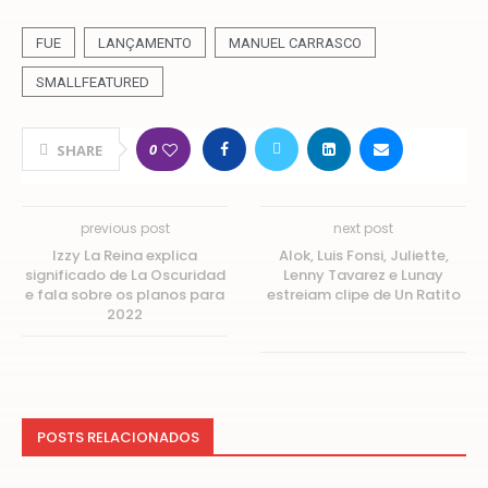
FUE
LANÇAMENTO
MANUEL CARRASCO
SMALLFEATURED
0
SHARE
previous post
next post
Izzy La Reina explica
Alok, Luis Fonsi, Juliette,
significado de La Oscuridad
Lenny Tavarez e Lunay
e fala sobre os planos para
estreiam clipe de Un Ratito
2022
POSTS RELACIONADOS