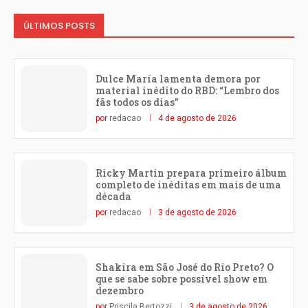
ÚLTIMOS POSTS
Dulce María lamenta demora por
material inédito do RBD: “Lembro dos
fãs todos os dias”
por
redacao
4 de agosto de 2026
Ricky Martin prepara primeiro álbum
completo de inéditas em mais de uma
década
por
redacao
3 de agosto de 2026
Shakira em São José do Rio Preto? O
que se sabe sobre possível show em
dezembro
por
Priscila Bertozzi
3 de agosto de 2026