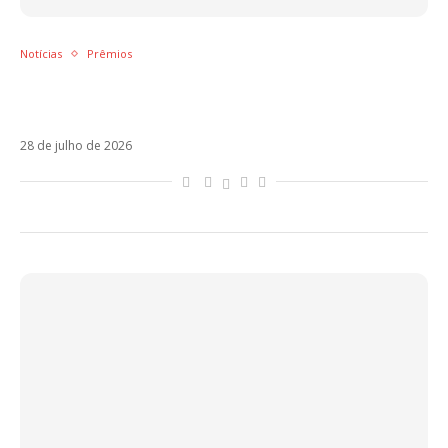
Notícias
Prêmios
Premios Juventud 2026: confira a lista
completa de indicados
28 de julho de 2026