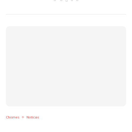
Chismes
Notícias
Apresentadora deixa escapar data do