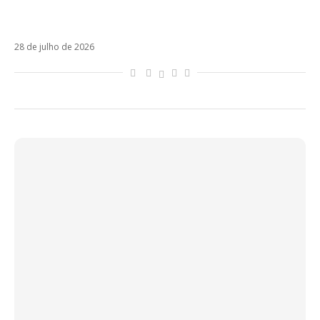
casamento de Tini Stoessel e Rodrigo De
Paul
28 de julho de 2026