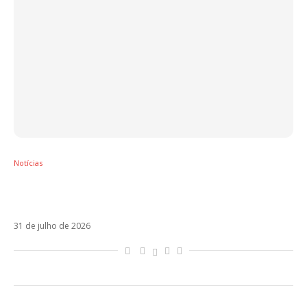
Notícias
Rosalía chega à Argentina após polêmica e
dá pistas de colaboração com Bizarrap
31 de julho de 2026