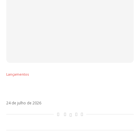
Lançamentos
Pa la Maña lidera o Radar Estrenos; confira o
Top 10 da semana
24 de julho de 2026