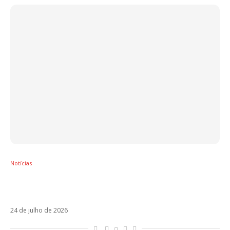
Notícias
Karol Sevilla está no Brasil, mas o trabalho
que a trouxe ao país segue um mistério
24 de julho de 2026