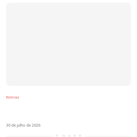
Notícias
Karol G anuncia novo álbum, No Me
Arrepiento de Sentir Tanto, para 7 de agosto
30 de julho de 2026