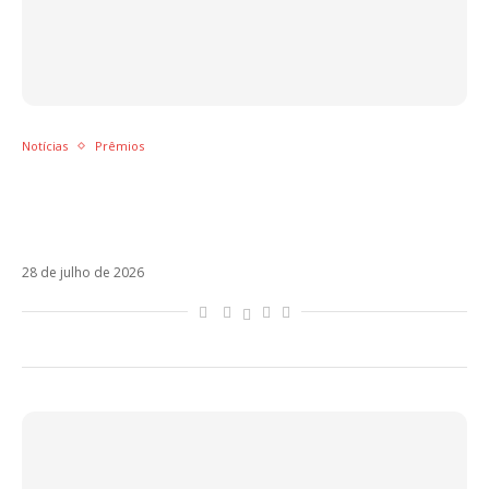
Notícias
Prêmios
Carín León lidera os indicados ao Premios
Juventud 2026; veja os destaques da
premiação
28 de julho de 2026