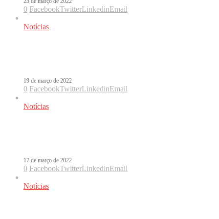
23 de março de 2022
0
Facebook
Twitter
Linkedin
Email
Notícias
Anitta faz história e entra no TOP 10
do Spotify Global com Envolver
19 de março de 2022
0
Facebook
Twitter
Linkedin
Email
Notícias
TOP 21 – A escalada de Envolver, o
hit internacional da Anitta
17 de março de 2022
0
Facebook
Twitter
Linkedin
Email
Notícias
Anitta viraliza no Tik Tok com