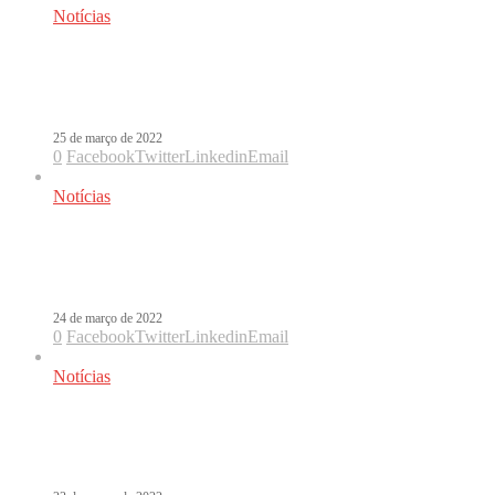
Notícias
Anitta faz história e é a artista mais
ouvida do Spotify em todo o mundo
25 de março de 2022
0
Facebook
Twitter
Linkedin
Email
Notícias
Histórico! Anitta chega ao TOP 2 do
Spotify com Envolver!
24 de março de 2022
0
Facebook
Twitter
Linkedin
Email
Notícias
Anitta atinge novo pico no Spotify
com Envolver