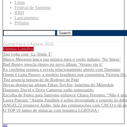
Listas
Festival de Sanremo
RBD
Lançamentos
Prêmios
Search
Quinta-Feira, 6 Agosto, 2026
Últimas LatinPop
Tini volta com ‘La Triple T’
Marco Mengoni lança sua música para o verão italiano ‘No Stress’
Bad Bunny mescla ritmos no novo álbum ‘Verano sin ti’
Ex confirma ruptura e revela relacionamento aberto com Damiano
Quem é Luna Passos, a modelo brasileira que conquistou Victoria De.
Tini anuncia separação de Rodrigo de Paul
Novas denúncias afetam Ethan Torchio, baterista do Måneskin
Damiano David e Dove Cameron estão namorando
Escolha de Fedez para Sanremo enfurece Chiara Ferragni: “Não é uma
Laura Pausini: “Anime Parallele é sobre diversidade e respeito às dife
ANGEL22 promove Anillo, fala das comparações com CNCO e dá spoi
O TOP 10 latino de músicas com temática LGBTQIA+