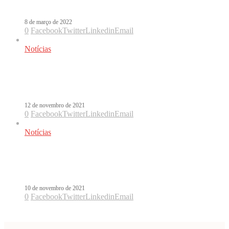
Envolver
8 de março de 2022
0
Facebook
Twitter
Linkedin
Email
Notícias
Com Envolver, Anitta estreia seu
melhor reggaetón dos últimos anos
12 de novembro de 2021
0
Facebook
Twitter
Linkedin
Email
Notícias
Anitta volta ao espanhol em Envolver,
seu novo single
10 de novembro de 2021
0
Facebook
Twitter
Linkedin
Email