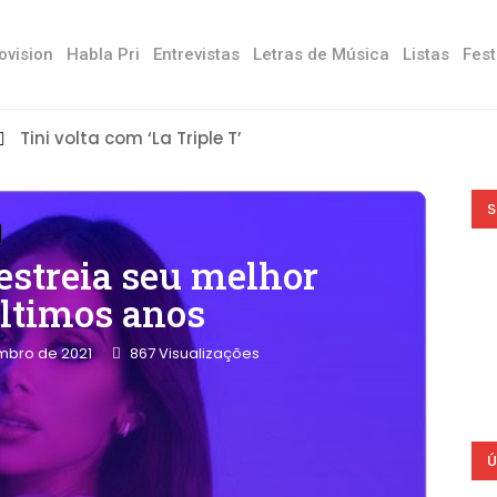
ovision
Habla Pri
Entrevistas
Letras de Música
Listas
Fest
Tini volta com ‘La Triple T’
S
estreia seu melhor
últimos anos
mbro de 2021
867
Visualizações
Ú