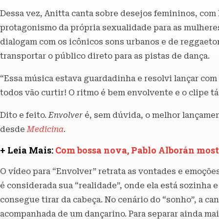
Dessa vez, Anitta canta sobre desejos femininos, com
protagonismo da própria sexualidade para as mulheres
dialogam com os icônicos sons urbanos e de reggaet
transportar o público direto para as pistas de dança.
“Essa música estava guardadinha e resolvi lançar com
todos vão curtir! O ritmo é bem envolvente e o clipe t
Dito e feito.
Envolver
é, sem dúvida, o melhor lançament
desde
Medicina
.
+ Leia Mais:
Com bossa nova, Pablo Alborán mostr
O vídeo para “Envolver” retrata as vontades e emoções 
é considerada sua “realidade”, onde ela está sozinh
consegue tirar da cabeça. No cenário do “sonho”, a can
acompanhada de um dançarino. Para separar ainda mais