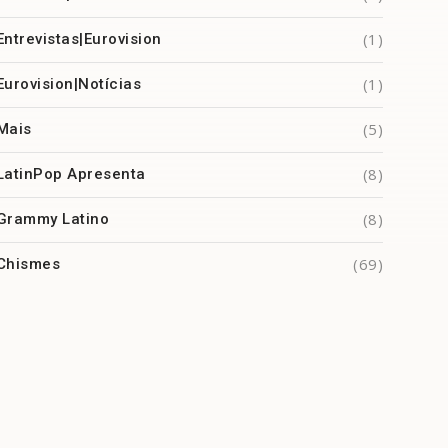
(1)
Entrevistas|Eurovision
(1)
Eurovision|Notícias
(5)
Mais
(8)
LatinPop Apresenta
(8)
Grammy Latino
(69)
Chismes