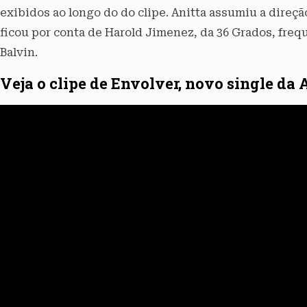
exibidos ao longo do do clipe. Anitta assumiu a direç
ficou por conta de Harold Jimenez, da 36 Grados, fre
Balvin.
Veja o clipe de Envolver, novo single da 