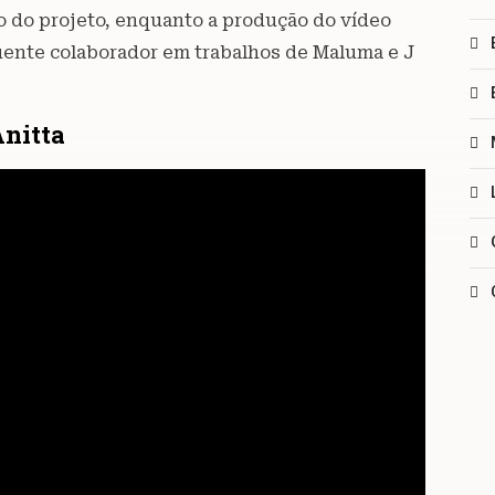
ão do projeto, enquanto a produção do vídeo
quente colaborador em trabalhos de Maluma e J
Anitta