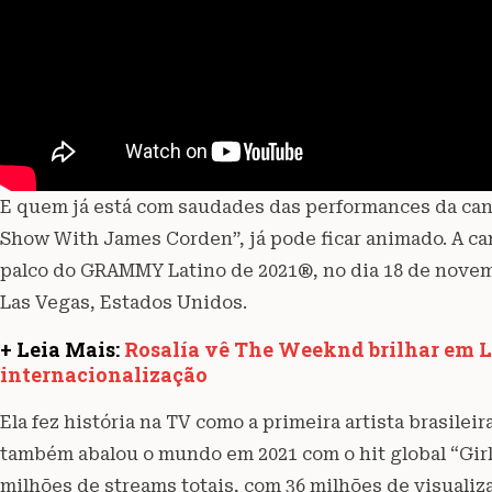
E quem já está com saudades das performances da can
Show With James Corden”, já pode ficar animado. A ca
palco do GRAMMY Latino de 2021®, no dia 18 de novemb
Las Vegas, Estados Unidos.
+ Leia Mais:
Rosalía vê The Weeknd brilhar em L
internacionalização
Ela fez história na TV como a primeira artista brasile
também abalou o mundo em 2021 com o hit global “Girl
milhões de streams totais, com 36 milhões de visualiza