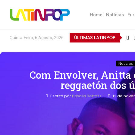
Home
Notícias
Eur
ÚLTIMAS LATINPOP
Quinta-Feira, 6 Agosto, 2026
Notícias
Com Envolver, Anitta 
reggaetón dos 
Escrito por
Priscila Bertozzi
12 de nove