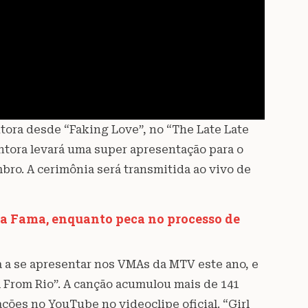
tora desde “Faking Love”, no “The Late Late
ntora levará uma super apresentação para o
ro. A cerimônia será transmitida ao vivo de
a Fama, enquanto peca no processo de
ira a se apresentar nos VMAs da MTV este ano, e
 From Rio”. A canção acumulou mais de 141
ções no YouTube no videoclipe oficial. “Girl