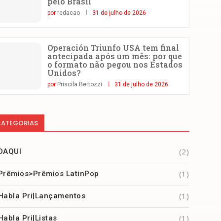
pelo Brasil
por
redacao
31 de julho de 2026
Operación Triunfo USA tem final
antecipada após um mês: por que
o formato não pegou nos Estados
Unidos?
por
Priscila Bertozzi
31 de julho de 2026
ATEGORIAS
(2)
DAQUI
(1)
Prêmios>Prêmios LatinPop
(1)
Habla Pri|Lançamentos
(1)
Habla Pri|Listas