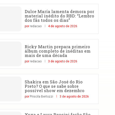
Dulce María lamenta demora por
material inédito do RBD: “Lembro
dos fãs todos os dias”
por
redacao
4 de agosto de 2026
Ricky Martin prepara primeiro
álbum completo de inéditas em
mais de uma década
por
redacao
3 de agosto de 2026
Shakira em São José do Rio
Preto? O que se sabe sobre
possível show em dezembro
por
Priscila Bertozzi
3 de agosto de 2026
Xuxa e Laura Pausini farão São