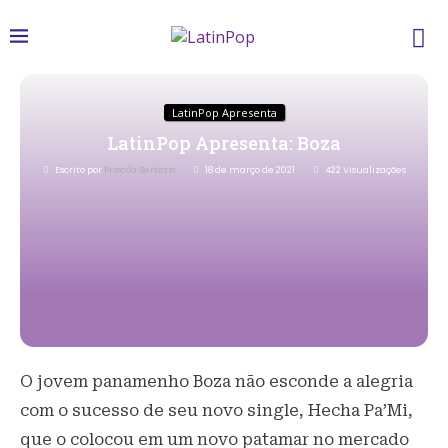
LatinPop Apresenta
LatinPop Apresenta: Boza
Escrito por
Priscila Bertozzi
18 de março de 2021
422
Visualizações
O jovem panamenho Boza não esconde a alegria
com o sucesso de seu novo single, Hecha Pa’Mi,
que o colocou em um novo patamar no mercado