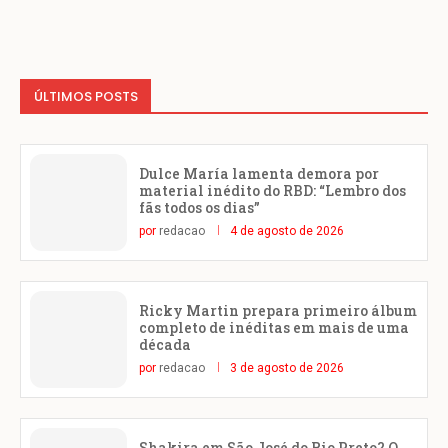
ÚLTIMOS POSTS
Dulce María lamenta demora por
material inédito do RBD: “Lembro dos
fãs todos os dias”
por
redacao
4 de agosto de 2026
Ricky Martin prepara primeiro álbum
completo de inéditas em mais de uma
década
por
redacao
3 de agosto de 2026
Shakira em São José do Rio Preto? O