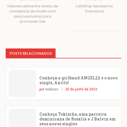
Televisa alimenta sonho de
LatinPop Apresenta:
comeback da Anahi com
Immasoul
peça exclusiva para
promover live
POSTS RELACIONADOS
Conheça a girlband ANGEL22 e o novo
single, Anillo!
por
redacao
20 de junho de 2023
Conheça Tokischa, uma parceira
dominicana de Rosalía e J Balvin em
seus novos singles