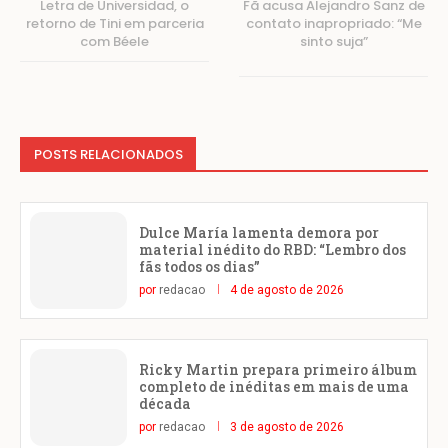
Letra de Universidad, o
Fã acusa Alejandro Sanz de
retorno de Tini em parceria
contato inapropriado: “Me
com Béele
sinto suja”
POSTS RELACIONADOS
Dulce María lamenta demora por
material inédito do RBD: “Lembro dos
fãs todos os dias”
por
redacao
4 de agosto de 2026
Ricky Martin prepara primeiro álbum
completo de inéditas em mais de uma
década
por
redacao
3 de agosto de 2026