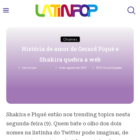
Chismes
História de amor de Gerard Piqué e
Shakira quebra a web
Escrito por
Redacao
9 de agosto de 2021
505
Visualizações
Shakira e Piqué estão nos trending topics nesta
segunda-feira (9). Quem bate o olho dos dois
nomes na listinha do Twitter pode imaginar, de