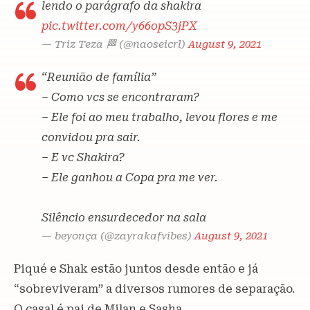
lendo o parágrafo da shakira
pic.twitter.com/y66opS3jPX
— Triz Teza 🏁 (@naoseicrl)
August 9, 2021
“Reunião de família”
– Como vcs se encontraram?
– Ele foi ao meu trabalho, levou flores e me
convidou pra sair.
– E vc Shakira?
– Ele ganhou a Copa pra me ver.
Silêncio ensurdecedor na sala
— beyonça (@zayrakafvibes)
August 9, 2021
Piqué e Shak estão juntos desde então e já
“sobreviveram” a diversos rumores de separação.
O casal é pai de Milan e Sasha.