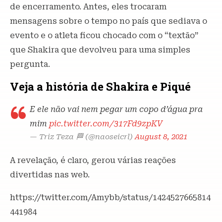
de encerramento. Antes, eles trocaram
mensagens sobre o tempo no país que sediava o
evento e o atleta ficou chocado com o “textão”
que Shakira que devolveu para uma simples
pergunta.
Veja a história de Shakira e Piqué
E ele não vai nem pegar um copo d’água pra
mim
pic.twitter.com/317Fd9zpKV
— Triz Teza 🏁 (@naoseicrl)
August 8, 2021
A revelação, é claro, gerou várias reações
divertidas nas web.
https://twitter.com/Amybb/status/1424527665814
441984