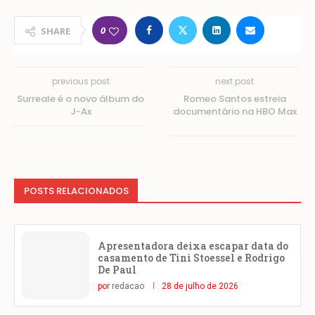
0
SHARE
previous post
next post
Surreale é o novo álbum do
Romeo Santos estreia
J-Ax
documentário na HBO Max
POSTS RELACIONADOS
Apresentadora deixa escapar data do
casamento de Tini Stoessel e Rodrigo
De Paul
por
redacao
28 de julho de 2026