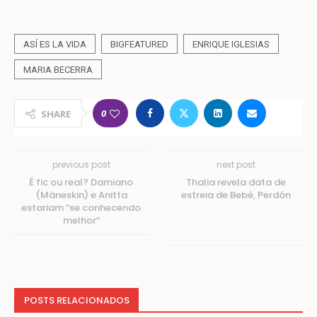
ASÍ ES LA VIDA
BIGFEATURED
ENRIQUE IGLESIAS
MARIA BECERRA
0
SHARE
previous post
next post
É fic ou real? Damiano
Thalia revela data de
(Mäneskin) e Anitta
estreia de Bebé, Perdón
estariam “se conhecendo
melhor”
POSTS RELACIONADOS