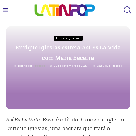
Uncategorized
Enrique Iglesias estreia Así Es La Vida
com María Becerra
Escrito por
Redacao
29 de setembro de 2023
652
Visualizações
Así Es La Vida.
Esse é o título do novo single do
Enrique Iglesias, uma bachata que trará o