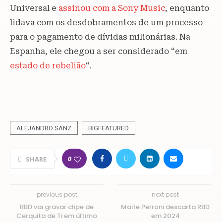
Universal e
assinou com a Sony Music
, enquanto
lidava com os desdobramentos de um processo
para o pagamento de dívidas milionárias. Na
Espanha, ele chegou a ser considerado “em
estado de rebelião
“.
ALEJANDRO SANZ
BIGFEATURED
0
SHARE
previous post
next post
RBD vai gravar clipe de
Maite Perroni descarta RBD
Cerquita de Ti em último
em 2024