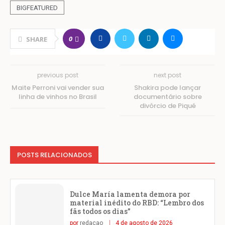
BIGFEATURED
0
SHARE
previous post
next post
Maite Perroni vai vender sua
Shakira pode lançar
linha de vinhos no Brasil
documentário sobre
divórcio de Piqué
POSTS RELACIONADOS
Dulce María lamenta demora por
material inédito do RBD: “Lembro dos
fãs todos os dias”
por
redacao
4 de agosto de 2026