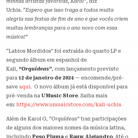
minhas artistas favoritas, Karol”
, diz
Uchis.
“Espero que isso traga a todos muita
alegria nas festas de fim de ano e que vocês criem
muitas lembranças para o ano novo com essa
música!”
“Labios Mordidos” foi extraída do quarto LP e
segundo álbum em espanhol de
Kali,
“Orquídeas”
, com lançamento previsto
para
12 de janeiro de 2024
— encomende/pré-
save
aqui
. O novo álbum já está disponível para
pré-venda na
UMusic Store
. Saiba mais
em:
https://www.umusicstore.com/kali-uchis
Além de Karol G,
“O
rquídeas
”
traz participações
de alguns dos maiores nomes da música latina,
incluindo
Peso Pluma
e
Rauw Alejandro
. Até o