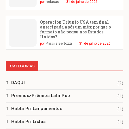
por
redacao
31 de julho de 2026
Operación Triunfo USA tem final
antecipada após um mês: por que o
formato não pegou nos Estados
Unidos?
por
Priscila Bertozzi
31 de julho de 2026
CATEGORIAS
(2)
DAQUI
(1)
Prêmios>Prêmios LatinPop
(1)
Habla Pri|Lançamentos
(1)
Habla Pri|Listas