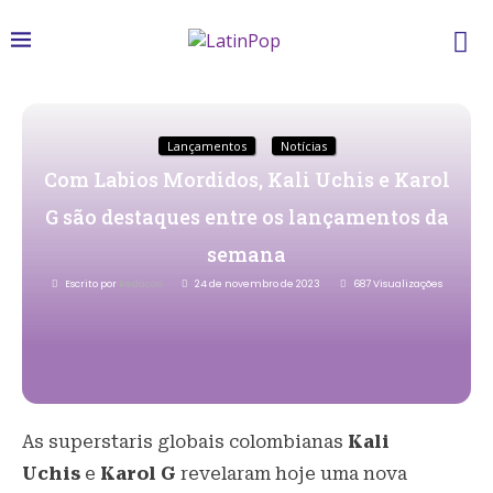
Lançamentos
Notícias
Com Labios Mordidos, Kali Uchis e Karol
G são destaques entre os lançamentos da
semana
Escrito por
Redacao
24 de novembro de 2023
687
Visualizações
As superstaris globais colombianas
Kali
Uchis
e
Karol G
revelaram hoje uma nova