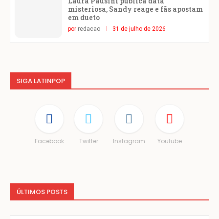
Laura Pausini publica data
misteriosa, Sandy reage e fãs apostam
em dueto
por
redacao
31 de julho de 2026
SIGA LATINPOP
Facebook
Twitter
Instagram
Youtube
ÚLTIMOS POSTS