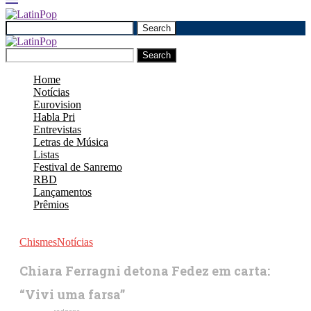
Search
Search
Home
Notícias
Eurovision
Habla Pri
Entrevistas
Letras de Música
Listas
Festival de Sanremo
RBD
Lançamentos
Prêmios
Chismes
Notícias
Chiara Ferragni detona Fedez em carta:
“Vivi uma farsa”