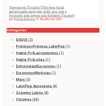
Operación Triunfo USA tem final
antecipada após um mês: por que o
formato não pegou nos Estados Unidos?
por
Priscila Bertozzi
31 de julho de 2026
Categorias
DAQUI
(2)
Prêmios>Prêmios LatinPop
(1)
Habla Pri|Lançamentos
(1)
Habla Pri|Listas
(1)
Entrevistas|Eurovision
(1)
Eurovision|Notícias
(1)
Mais
(5)
LatinPop Apresenta
(8)
Grammy Latino
(8)
Chismes
(69)