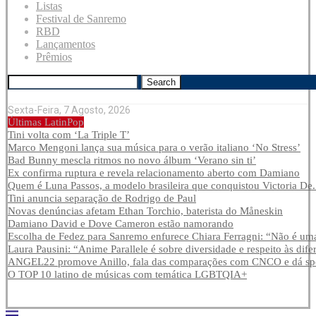
Listas
Festival de Sanremo
RBD
Lançamentos
Prêmios
Search
Sexta-Feira, 7 Agosto, 2026
Últimas LatinPop
Tini volta com ‘La Triple T’
Marco Mengoni lança sua música para o verão italiano ‘No Stress’
Bad Bunny mescla ritmos no novo álbum ‘Verano sin ti’
Ex confirma ruptura e revela relacionamento aberto com Damiano
Quem é Luna Passos, a modelo brasileira que conquistou Victoria De.
Tini anuncia separação de Rodrigo de Paul
Novas denúncias afetam Ethan Torchio, baterista do Måneskin
Damiano David e Dove Cameron estão namorando
Escolha de Fedez para Sanremo enfurece Chiara Ferragni: “Não é uma
Laura Pausini: “Anime Parallele é sobre diversidade e respeito às dife
ANGEL22 promove Anillo, fala das comparações com CNCO e dá spoi
O TOP 10 latino de músicas com temática LGBTQIA+