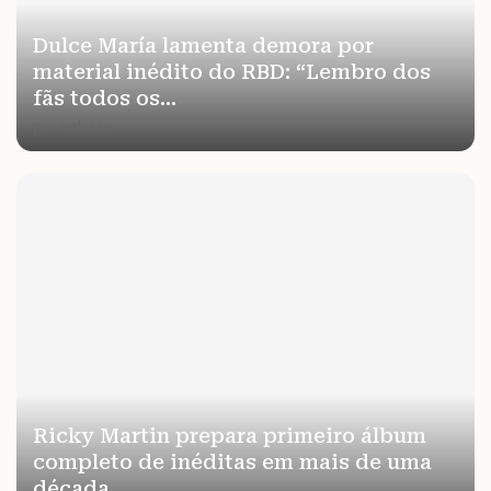
Dulce María lamenta demora por
material inédito do RBD: “Lembro dos
fãs todos os...
por
redacao
Ricky Martin prepara primeiro álbum
completo de inéditas em mais de uma
década