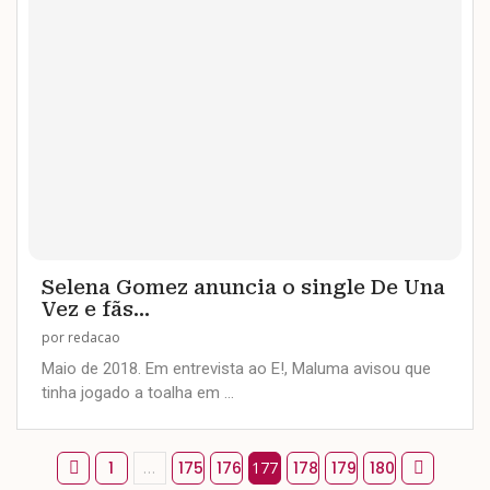
Selena Gomez anuncia o single De Una
Vez e fãs...
por
redacao
Maio de 2018. Em entrevista ao E!, Maluma avisou que
tinha jogado a toalha em …
1
…
175
176
177
178
179
180