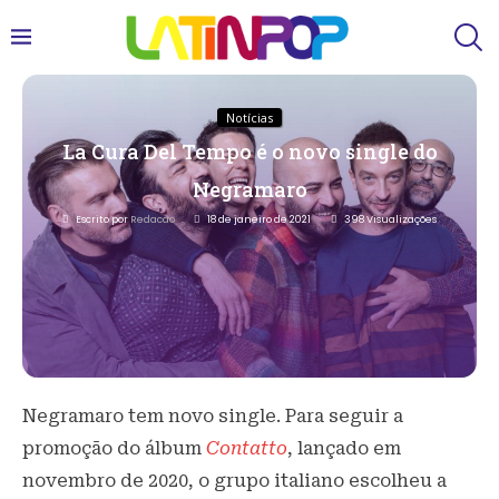
Notícias
La Cura Del Tempo é o novo single do
Negramaro
Escrito por
Redacao
18 de janeiro de 2021
398
Visualizações
Negramaro tem novo single. Para seguir a
promoção do álbum
Contatto
, lançado em
novembro de 2020, o grupo italiano escolheu a