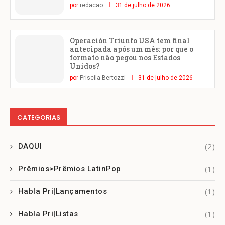
por
redacao
31 de julho de 2026
Operación Triunfo USA tem final
antecipada após um mês: por que o
formato não pegou nos Estados
Unidos?
por
Priscila Bertozzi
31 de julho de 2026
CATEGORIAS
(2)
DAQUI
(1)
Prêmios>Prêmios LatinPop
(1)
Habla Pri|Lançamentos
(1)
Habla Pri|Listas