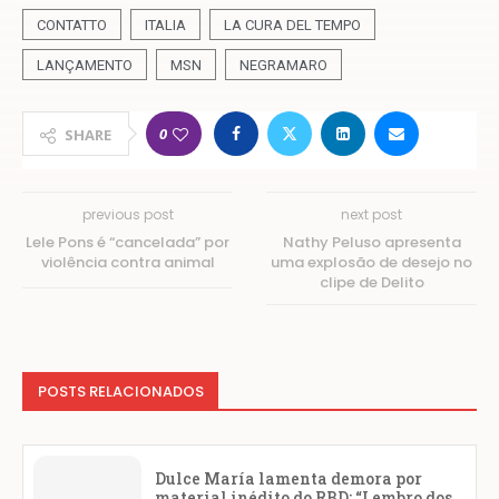
CONTATTO
ITALIA
LA CURA DEL TEMPO
LANÇAMENTO
MSN
NEGRAMARO
0
SHARE
previous post
next post
Lele Pons é “cancelada” por
Nathy Peluso apresenta
violência contra animal
uma explosão de desejo no
clipe de Delito
POSTS RELACIONADOS
Dulce María lamenta demora por
material inédito do RBD: “Lembro dos