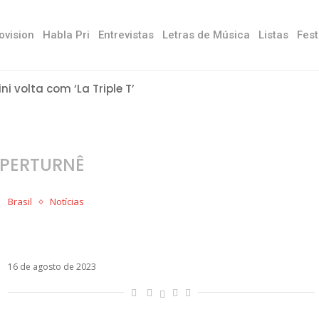
ovision
Habla Pri
Entrevistas
Letras de Música
Listas
Fest
ini volta com ‘La Triple T’
PERTURNÊ
Brasil
Notícias
Com todas as regiões do país, Jão revela
datas da SUPERTURNÊ
16 de agosto de 2023