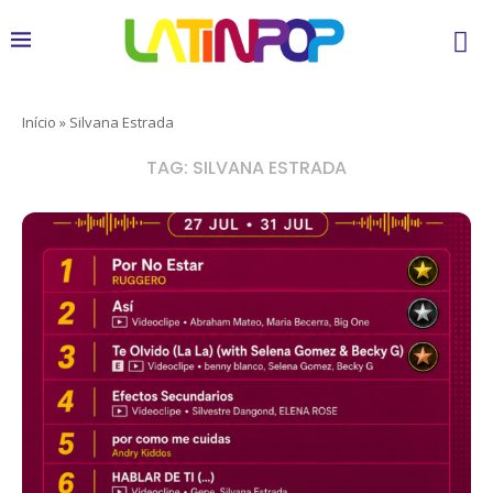
Início
»
Silvana Estrada
TAG:
SILVANA ESTRADA