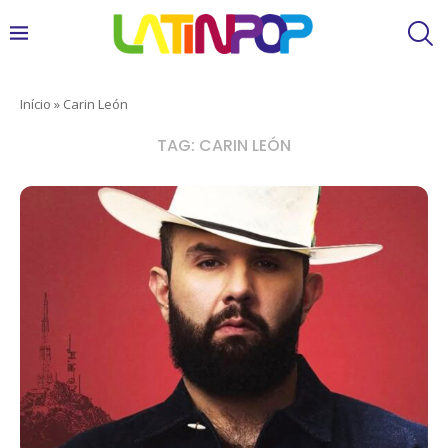
Início
»
Carin León
TAG:
CARIN LEÓN