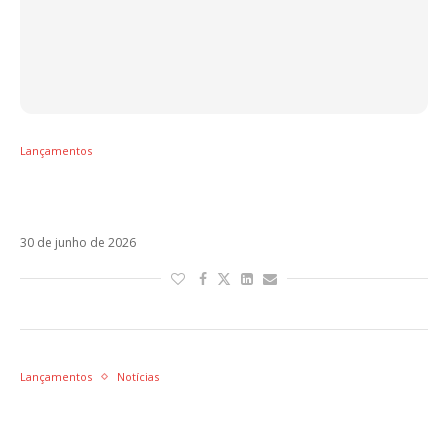
Lançamentos
Os 15 melhores álbuns latinos de 2026 até
agora
30 de junho de 2026
Lançamentos
Notícias
Alejandro Sanz estreia nova versão de El
Vino De Tu Boca com Carín León