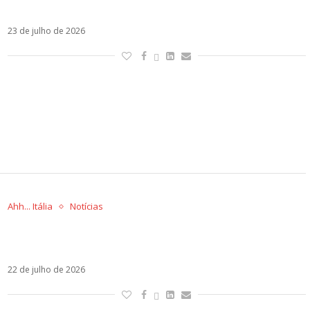
Paulo são adiados para agosto
23 de julho de 2026
Ahh... Itália
Notícias
Fedez segue internado em Milão dias após
nascimento do terceiro filho
22 de julho de 2026