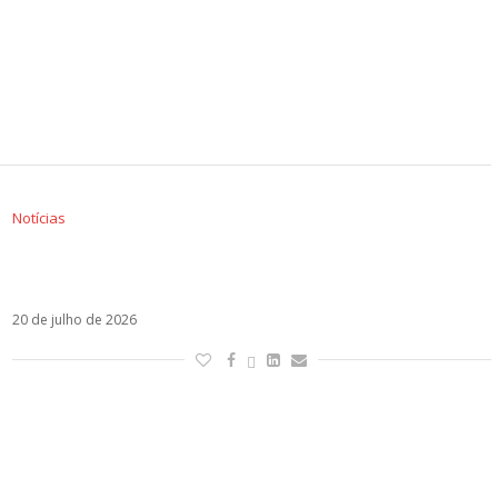
Notícias
Ruggero anuncia EP La Dolce Vita e reúne
nomes de Sou Luna e Violetta
20 de julho de 2026