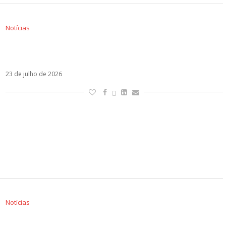
Notícias
Aquel, série sobre a vida de Raphael, ganha
data de estreia na Netflix
23 de julho de 2026
Notícias
Show e encontro com Joel Deleón em São