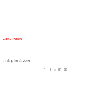
Lançamentos
Pa la Maña lidera o Radar Estrenos; confira o
Top 10 da semana
24 de julho de 2026