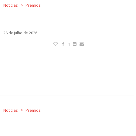
Notícias
Prêmios
Premios Juventud 2026: confira a lista
completa de indicados
28 de julho de 2026
Notícias
Prêmios
Carín León lidera os indicados ao Premios
Juventud 2026; veja os destaques da
premiação