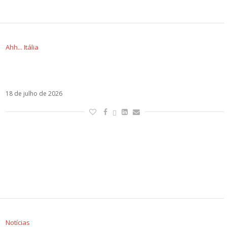
Ahh... Itália
Fedez é pai pela terceira vez e apresenta
Edoardo Lupo
18 de julho de 2026
Notícias