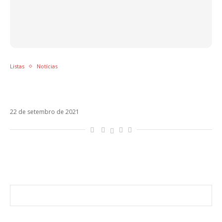
Listas
Notícias
Sol em Libra – Veja os artistas latinos
regidos por esse signo
22 de setembro de 2021