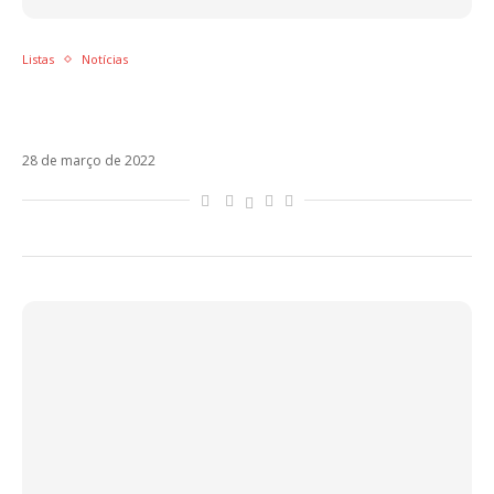
Listas
Notícias
Sol em Áries – Os artistas latinos regidos
por esse signo
28 de março de 2022