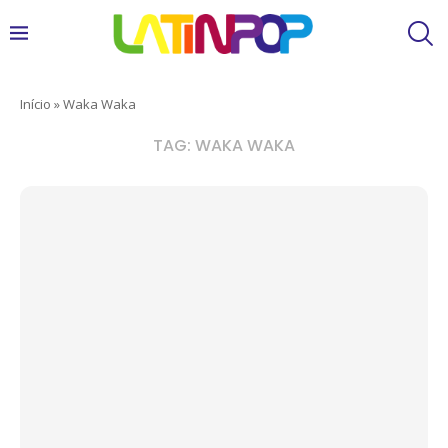
Início
»
Waka Waka
TAG:
WAKA WAKA