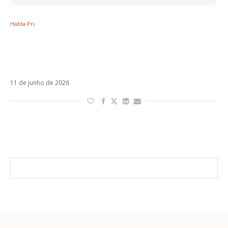
Habla Pri
Donos do ritmo: Por que a indústria musical
munca mais superou Ricky Martin e Shakira
nas Copas do Mundo?
11 de junho de 2026