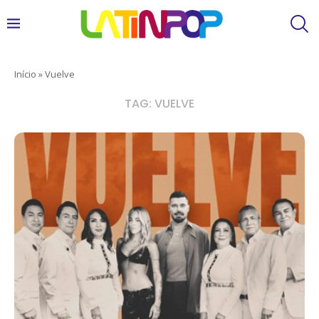
Início
»
Vuelve
TAG:
VUELVE