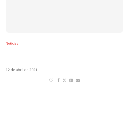
Notícias
David Bisbal revela dueto com Danna Paola:
Vuelve, Vuelve
12 de abril de 2021