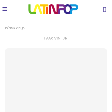
Início
»
Vini Jr.
TAG:
VINI JR.