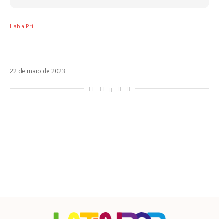
Habla Pri
Uma sociedade que se cala diante do
racismo é conivente
22 de maio de 2023