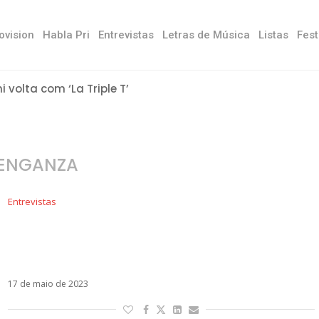
ovision
Habla Pri
Entrevistas
Letras de Música
Listas
Fest
ni volta com ‘La Triple T’
ENGANZA
Entrevistas
Com ingressos esgotados, No Te Va Gustar
fala sobre shows no Brasil e põe fim a boatos
de separação
17 de maio de 2023