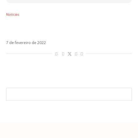
Notícias
Vamos Que Nos Vamos: Abraham Mateo
lança novo single nesta semana
7 de fevereiro de 2022