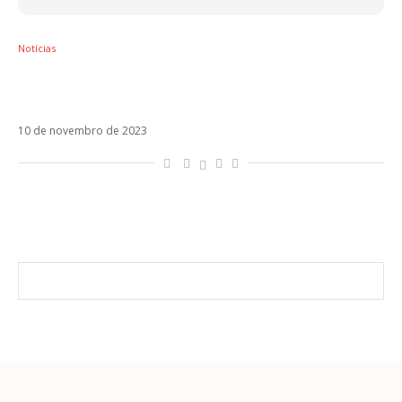
Notícias
Com destaque para Valentine, Måneskin
estreia Rush! (are u coming?)
10 de novembro de 2023