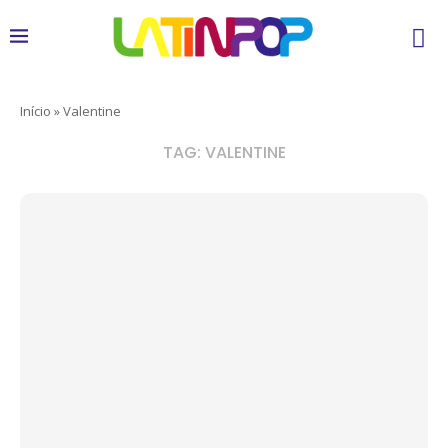
Início
»
Valentine
TAG:
VALENTINE