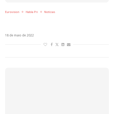
Eurovision
Habla Pri
Notícias
Hino de resistência e luta, vitória da Ucrânia
no Eurovision escancara elitismo musical
18 de maio de 2022