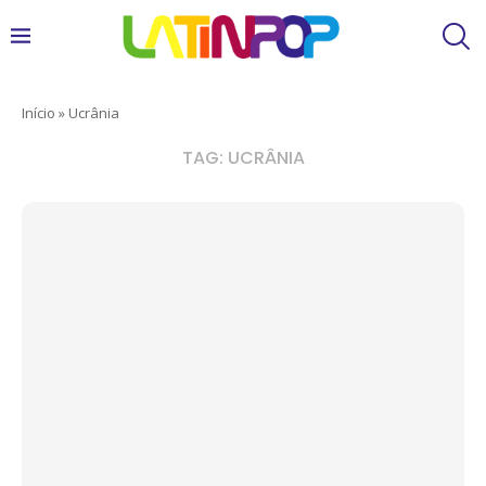
Início
»
Ucrânia
TAG:
UCRÂNIA