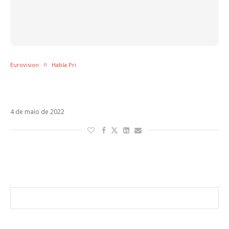
Eurovision
Habla Pri
Favoritismo da Ucrânia no Eurovision não é
solidariedade
4 de maio de 2022