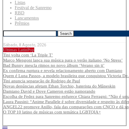
Listas
Festival de Sanremo
RBD
Lançamentos
Prêmios
Search
Sábado, 8 Agosto, 2026
Últimas LatinPop
Tini volta com ‘La Triple T’
Marco Mengoni lança sua música para o verão italiano ‘No Stress’
Bad Bunny mescla ritmos no novo álbum ‘Verano sin ti’
Ex confirma ruptura e revela relacionamento aberto com Damiano
Quem é Luna Passos, a modelo brasileira que conquistou Victoria De.
Tini anuncia separação de Rodrigo de Paul
Novas denúncias afetam Ethan Torchio, baterista do Måneskin
Damiano David e Dove Cameron estão namorando
Escolha de Fedez para Sanremo enfurece Chiara Ferragni: “Não é uma
Laura Pausini: “Anime Parallele é sobre diversidade e respeito às dife
ANGEL22 promove Anillo, fala das comparações com CNCO e dá spoi
O TOP 10 latino de músicas com temática LGBTQIA+