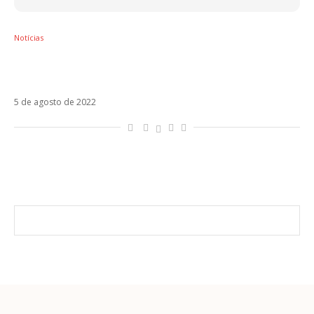
Notícias
Maluma publica seu novo clipe, Tsunami,
com De La Ghetto e Arcangel
5 de agosto de 2022