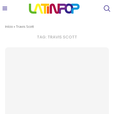
Início
»
Travis Scott
TAG:
TRAVIS SCOTT