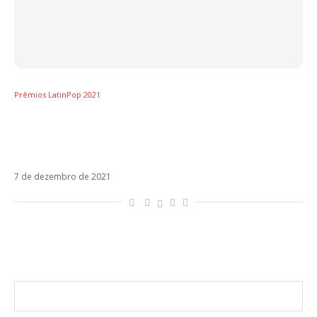
Prêmios LatinPop 2021
[Prêmios LatinPop 2021] Tormentone
Dell’Estate – Mille, Fedez feat Orietta Berti e
Achille Lauro
7 de dezembro de 2021