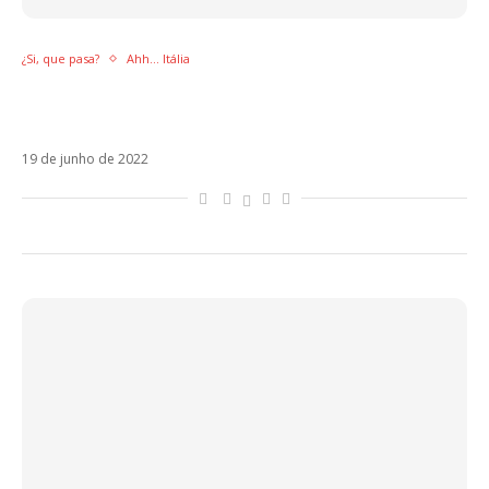
¿Si, que pasa?
Ahh... Itália
O verão na Itália se resume a uma coisa:
Tormentoni Estivo
19 de junho de 2022