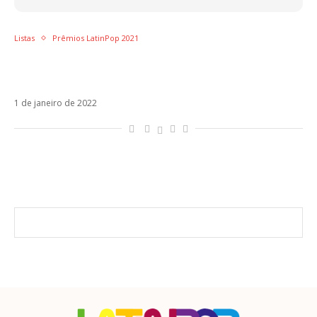
Listas
Prêmios LatinPop 2021
TOP 50 – As melhores músicas latinas de
2021
1 de janeiro de 2022