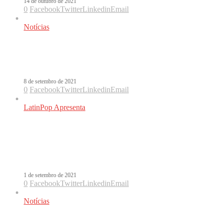
14 de outubro de 2021
0
Facebook
Twitter
Linkedin
Email
Notícias
J Balvin publica clipe de Perra, sua
parceria com Tokischa
8 de setembro de 2021
0
Facebook
Twitter
Linkedin
Email
LatinPop Apresenta
Conheça Tokischa, uma parceira
dominicana de Rosalía e J Balvin em
seus novos singles
1 de setembro de 2021
0
Facebook
Twitter
Linkedin
Email
Notícias