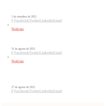
Rosalía cai no dembow de Tokischa
em Linda. Veja!
1 de setembro de 2021
0
Facebook
Twitter
Linkedin
Email
Notícias
Linda é o novo single da Rosalía
31 de agosto de 2021
0
Facebook
Twitter
Linkedin
Email
Notícias
Ouça Perra, o reggaetón old school de
J Balvin e Tokischa
27 de agosto de 2021
0
Facebook
Twitter
Linkedin
Email