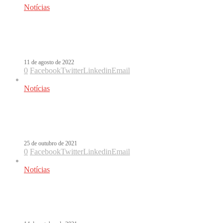
Notícias
Ozuna convida Tokischa para a
caribenha Somos Iguales
11 de agosto de 2022
0
Facebook
Twitter
Linkedin
Email
Notícias
J Balvin pede desculpas por racismo e
tira vídeo de Perra do ar
25 de outubro de 2021
0
Facebook
Twitter
Linkedin
Email
Notícias
Danny Ocean estreia Dorito & Coca-
Cola com Tokischa