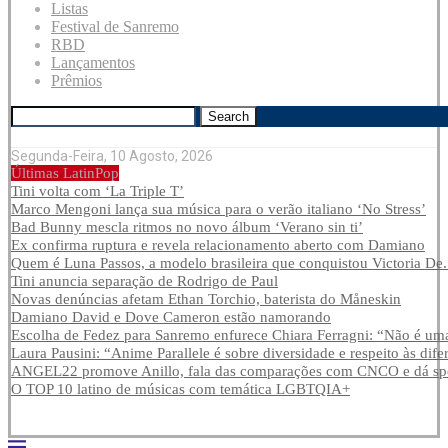
Listas
Festival de Sanremo
RBD
Lançamentos
Prêmios
Search
Segunda-Feira, 10 Agosto, 2026
Últimas LatinPop
Tini volta com ‘La Triple T’
Marco Mengoni lança sua música para o verão italiano ‘No Stress’
Bad Bunny mescla ritmos no novo álbum ‘Verano sin ti’
Ex confirma ruptura e revela relacionamento aberto com Damiano
Quem é Luna Passos, a modelo brasileira que conquistou Victoria De.
Tini anuncia separação de Rodrigo de Paul
Novas denúncias afetam Ethan Torchio, baterista do Måneskin
Damiano David e Dove Cameron estão namorando
Escolha de Fedez para Sanremo enfurece Chiara Ferragni: “Não é uma
Laura Pausini: “Anime Parallele é sobre diversidade e respeito às dife
ANGEL22 promove Anillo, fala das comparações com CNCO e dá spoi
O TOP 10 latino de músicas com temática LGBTQIA+