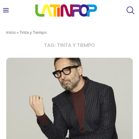
Início
»
Tinta y Tiempo
TAG:
TINTA Y TIEMPO