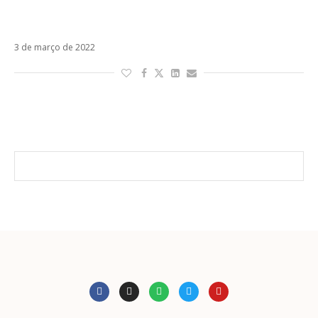
Jorge Drexler anuncia o álbum Tinta y
Tiempo para abril
3 de março de 2022