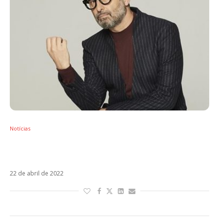
Notícias
Jorge Drexler lança Tinta y Tiempo e anuncia
turnê no Brasil
22 de abril de 2022