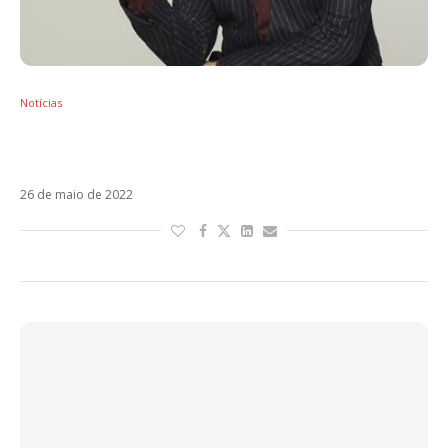
Notícias
Jorge Drexler agrega Rio de Janeiro à sua
turnê pelo Brasil em setembro
26 de maio de 2022