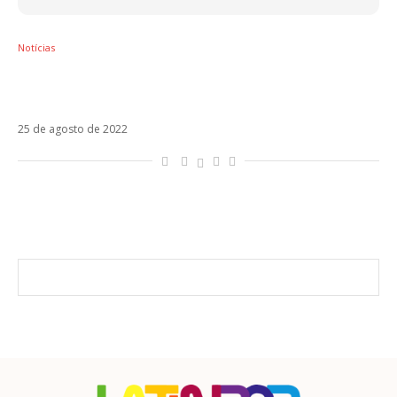
Notícias
Ingressos para ver Tini no Brasil “evaporam”
em menos de uma hora
25 de agosto de 2022