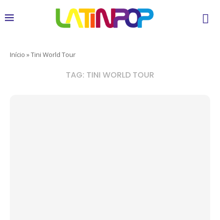
Início
»
Tini World Tour
TAG:
TINI WORLD TOUR