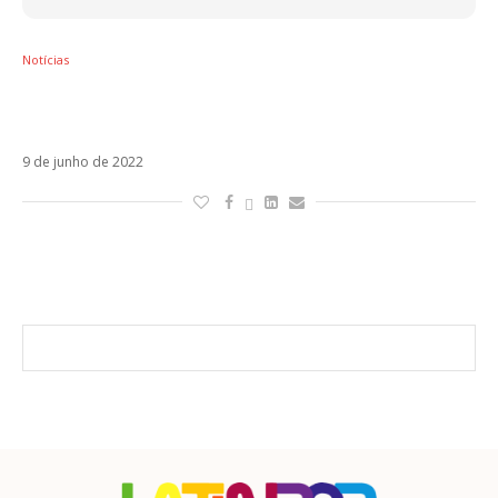
Notícias
Natalia Lacunza resgata o pop espanhol em
Tiene Que Ser Para Mí
9 de junho de 2022