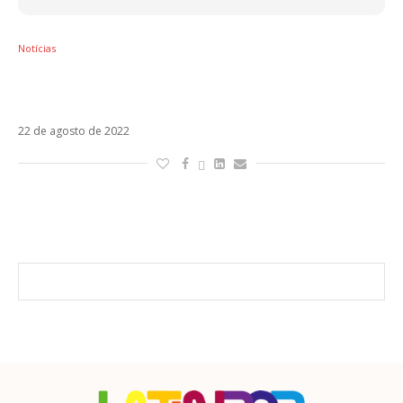
Notícias
Maluma lança a versão deluxe do álbum The
Love & Sex Tape
22 de agosto de 2022