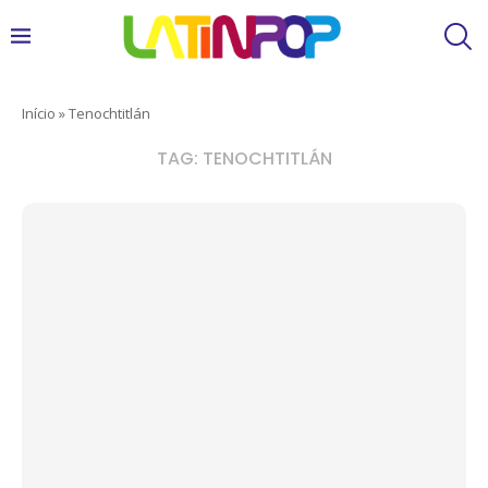
Início
»
Tenochtitlán
TAG:
TENOCHTITLÁN